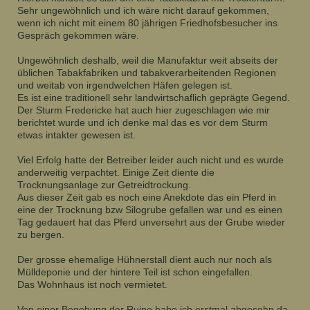
Sehr ungewöhnlich und ich wäre nicht darauf gekommen,
wenn ich nicht mit einem 80 jährigen Friedhofsbesucher ins
Gespräch gekommen wäre.
Ungewöhnlich deshalb, weil die Manufaktur weit abseits der
üblichen Tabakfabriken und tabakverarbeitenden Regionen
und weitab von irgendwelchen Häfen gelegen ist.
Es ist eine traditionell sehr landwirtschaflich geprägte Gegend.
Der Sturm Fredericke hat auch hier zugeschlagen wie mir
berichtet wurde und ich denke mal das es vor dem Sturm
etwas intakter gewesen ist.
Viel Erfolg hatte der Betreiber leider auch nicht und es wurde
anderweitig verpachtet. Einige Zeit diente die
Trocknungsanlage zur Getreidtrockung.
Aus dieser Zeit gab es noch eine Anekdote das ein Pferd in
eine der Trocknung bzw Silogrube gefallen war und es einen
Tag gedauert hat das Pferd unversehrt aus der Grube wieder
zu bergen.
Der grosse ehemalige Hühnerstall dient auch nur noch als
Mülldeponie und der hintere Teil ist schon eingefallen.
Das Wohnhaus ist noch vermietet.
Von einer Begehung der Ruine habe ich erstmal abgesehn da