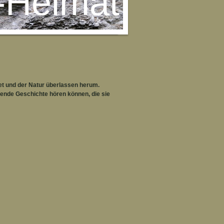
-Heimat
tet und der Natur überlassen herum.
ende Geschichte hören können, die sie