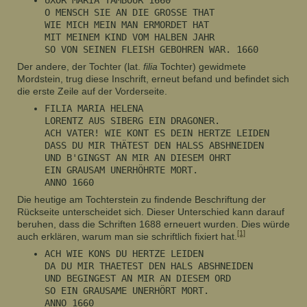
O MENSCH SIE AN DIE GROSSE THAT
WIE MICH MEIN MAN ERMORDET HAT
MIT MEINEM KIND VOM HALBEN JAHR
SO VON SEINEN FLEISH GEBOHREN WAR. 1660
Der andere, der Tochter (lat.
filia
Tochter) gewidmete
Mordstein, trug diese Inschrift, erneut befand und befindet sich
die erste Zeile auf der Vorderseite.
FILIA MARIA HELENA
LORENTZ AUS SIBERG EIN DRAGONER.
ACH VATER! WIE KONT ES DEIN HERTZE LEIDEN
DASS DU MIR THÄTEST DEN HALSS ABSHNEIDEN
UND B'GINGST AN MIR AN DIESEM OHRT
EIN GRAUSAM UNERHÖHRTE MORT.
ANNO 1660
Die heutige am Tochterstein zu findende Beschriftung der
Rückseite unterscheidet sich. Dieser Unterschied kann darauf
beruhen, dass die Schriften 1688 erneuert wurden. Dies würde
[1]
auch erklären, warum man sie schriftlich fixiert hat.
ACH WIE KONS DU HERTZE LEIDEN
DA DU MIR THAETEST DEN HALS ABSHNEIDEN
UND BEGINGEST AN MIR AN DIESEM ORD
SO EIN GRAUSAME UNERHÖRT MORT.
ANNO 1660