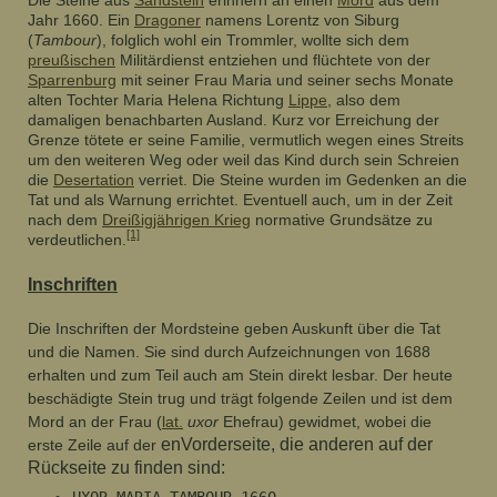
Jahr 1660. Ein
Dragoner
namens Lorentz von Siburg
(
Tambour
), folglich wohl ein Trommler, wollte sich dem
preußischen
Militärdienst entziehen und flüchtete von der
Sparrenburg
mit seiner Frau Maria und seiner sechs Monate
alten Tochter Maria Helena Richtung
Lippe
, also dem
damaligen benachbarten Ausland. Kurz vor Erreichung der
Grenze tötete er seine Familie, vermutlich wegen eines Streits
um den weiteren Weg oder weil das Kind durch sein Schreien
die
Desertation
verriet. Die Steine wurden im Gedenken an die
Tat und als Warnung errichtet. Eventuell auch, um in der Zeit
nach dem
Dreißigjährigen Krieg
normative Grundsätze zu
[1]
verdeutlichen.
Inschriften
Die Inschriften der Mordsteine geben Auskunft über die Tat
und die Namen. Sie sind durch Aufzeichnungen von 1688
erhalten und zum Teil auch am Stein direkt lesbar. Der heute
beschädigte Stein trug und trägt folgende Zeilen und ist dem
Mord an der Frau (
lat.
uxor
Ehefrau) gewidmet, wobei die
enVorderseite, die anderen auf der
erste Zeile auf der
Rückseite zu finden sind:
UXOR MARIA TAMBOUR 1660