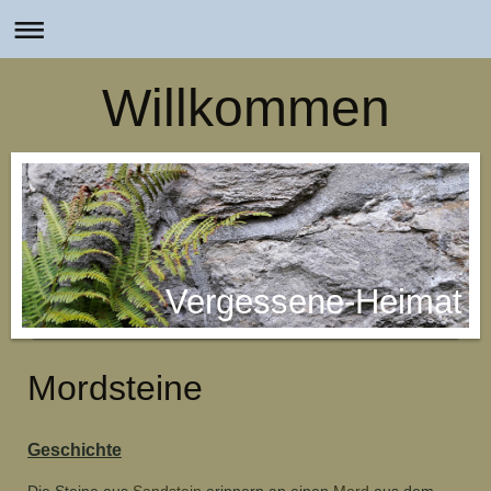
Willkommen
Vergessene-Heimat
Mordsteine
Geschichte
Die Steine aus
Sandstein
erinnern an einen
Mord
aus dem